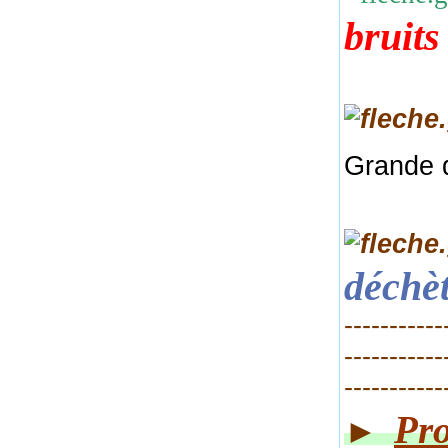
bruits
Grande 
déchèt
-----------
-----------
-----------
Pro
►