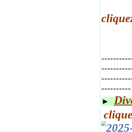
cliq
ue
----------
----------
----------
----------
Div
►
cliq