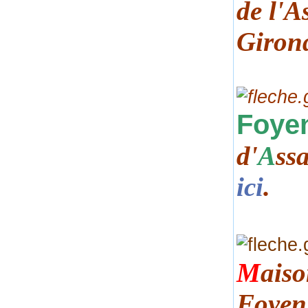
de
l'A
Giron
Foye
d'
A
ss
ici
.
M
ais
Foyen