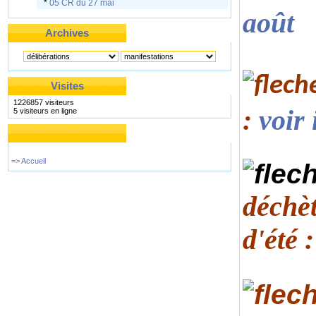
*
05 CR du 27 mai
août
Archives
Visites
1226857 visiteurs
:
voir 
5 visiteurs en ligne
=> Accueil
déchèt
d'été