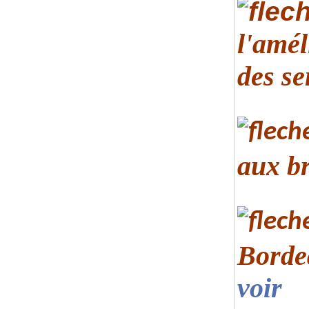
l'amél
des se
aux br
Bordea
voir