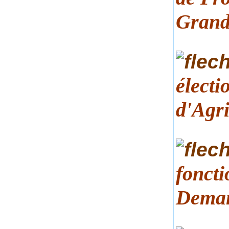
Grand
élect
d'Agr
fonct
Deman