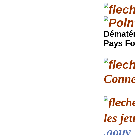
Dématér
Pays Fo
Conne
les je
.gouv