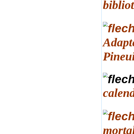
biblio
Adapté
Pineu
calend
mortal