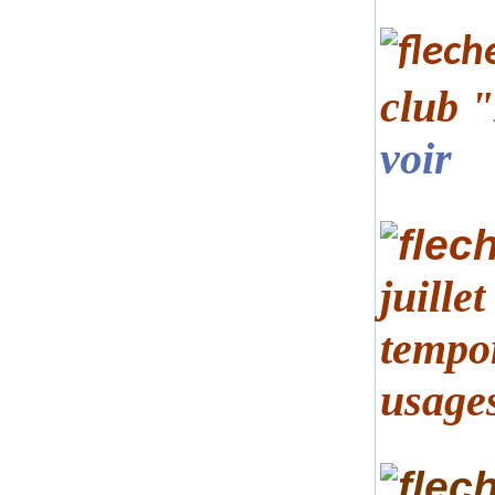
club 
voir
juille
tempor
usages