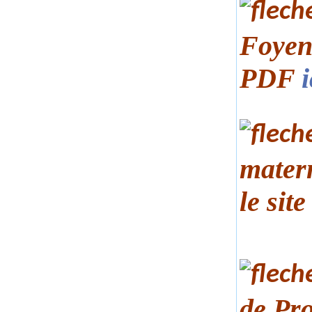
Foyen 
PDF
i
mater
le sit
de Pro