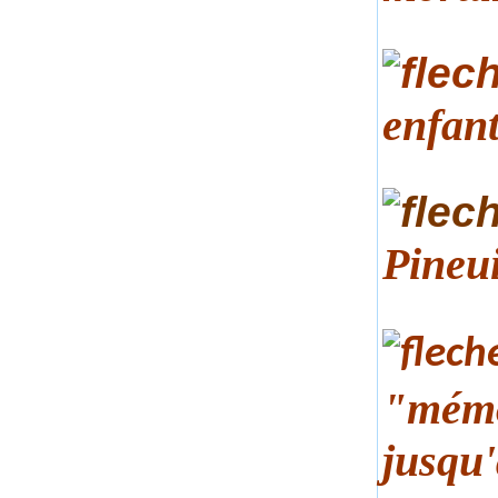
enfant
Pineu
"mémo
jusqu