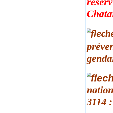
réserv
Chata
préven
genda
nation
3114 