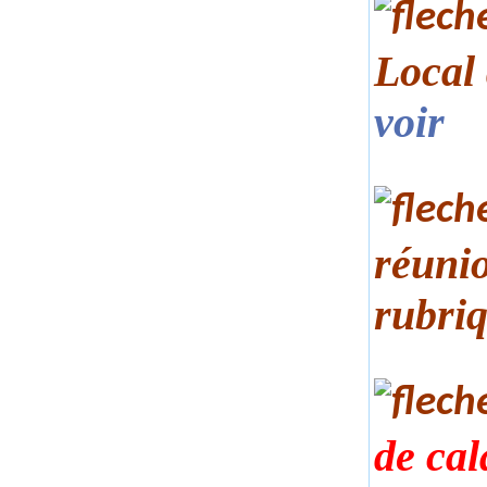
Local
voir
réunio
rubri
de cal