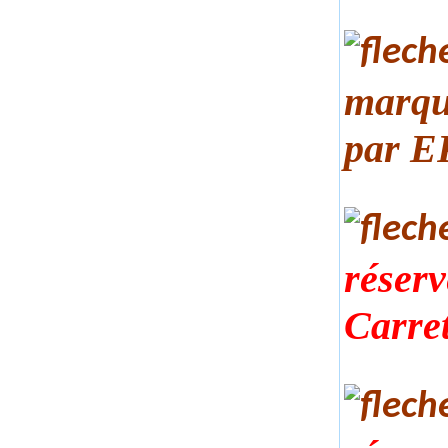
marqu
par
E
réserv
Carret