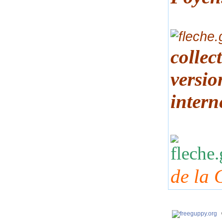
collec
versio
intern
de la 