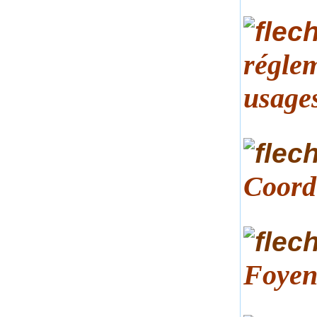
réglem
usages
Coord
Foyen