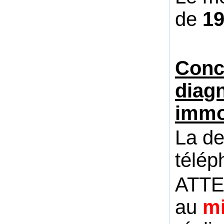
de
1
Conce
diag
immo
La de
télép
ATTEN
au
mi