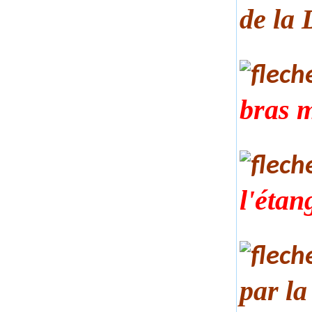
de la
bras m
l'étan
par l