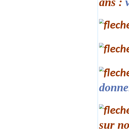
ans :
donner
sur n