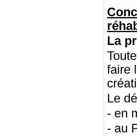
C
onc
réhab
L
a p
Toute
faire
créat
Le dé
- en 
- au 