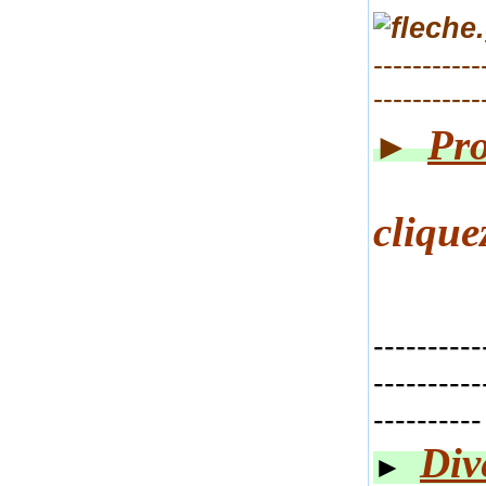
-----------
-----------
Pro
►
cliq
ue
----------
----------
----------
Div
►