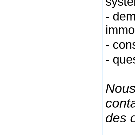
syst
- dem
immob
- con
- que
Nous
cont
des d