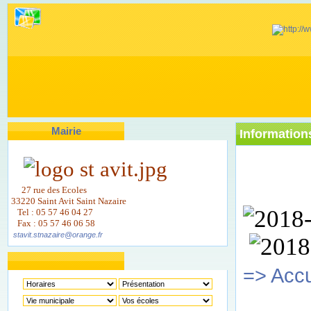
Mairie
Information
27 rue des Ecoles
33220 Saint Avit Saint Nazaire
Tel : 05 57 46 04 27
Fax : 05 57 46 06 58
stavit.stnazaire@orange.fr
=> Accu