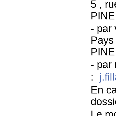
5 , r
PINEU
- par
Pays
PINE
- par
:
j.f
En ca
dossi
Le mo