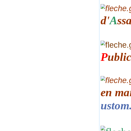
d'
A
ss
P
ubli
en mai
ustom.