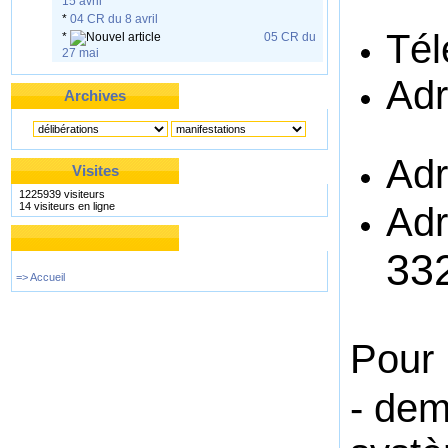
15 avril
*
04 CR du 8 avril
Tél
*
05 CR du
27 mai
Adr
Archives
Adr
Visites
1225939 visiteurs
14 visiteurs en ligne
Adr
33
=> Accueil
Pour 
- dem