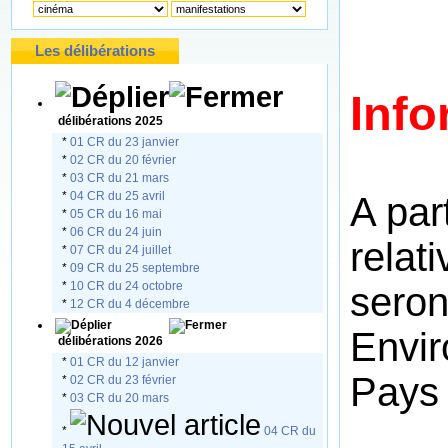
Les délibérations
Inf
délibérations 2025
*
01 CR du 23 janvier
*
02 CR du 20 février
*
03 CR du 21 mars
*
04 CR du 25 avril
A part
*
05 CR du 16 mai
*
06 CR du 24 juin
relati
*
07 CR du 24 juillet
*
09 CR du 25 septembre
*
10 CR du 24 octobre
seron
*
12 CR du 4 décembre
Envi
délibérations 2026
*
01 CR du 12 janvier
Pays
*
02 CR du 23 février
*
03 CR du 20 mars
*
04 CR du