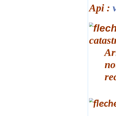
Api :
catast
Arrêt
notif
recon