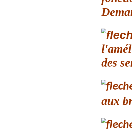
Deman
l'amél
des se
aux br