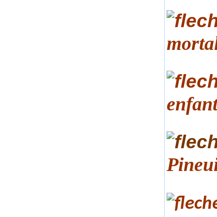
mortal
enfant
Pineu