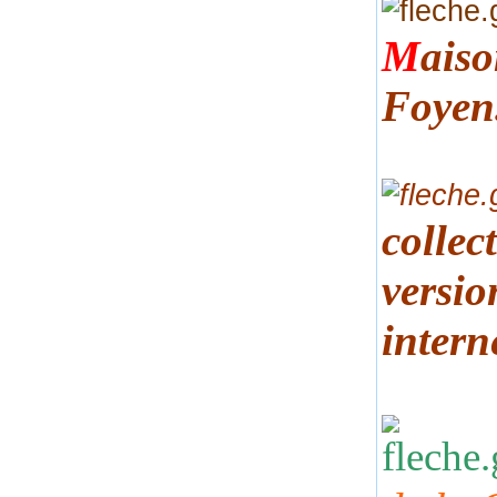
M
ais
Foyen
collec
versio
intern