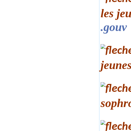
les je
.gouv
jeunes
sophr