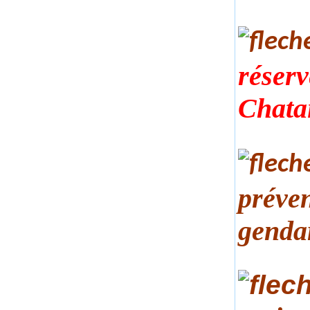
réserv
Chata
préven
genda