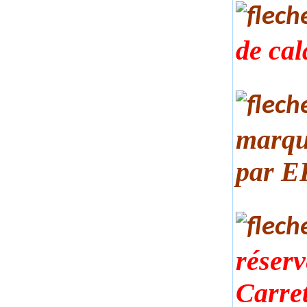
de cal
marqu
par
E
réserv
Carret