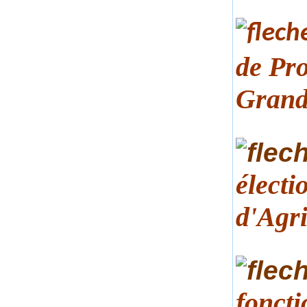
de Pro
Grand
élect
d'Agr
fonct