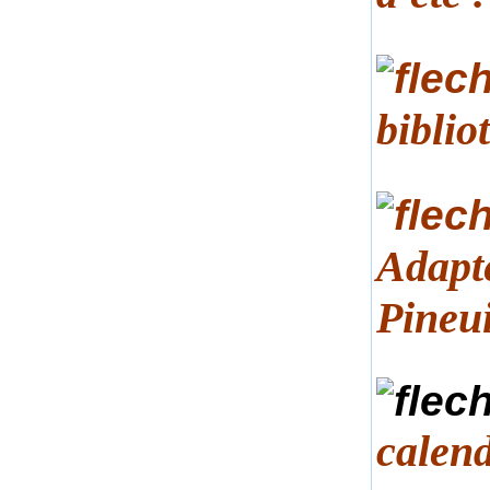
biblio
Adapté
Pineu
calend