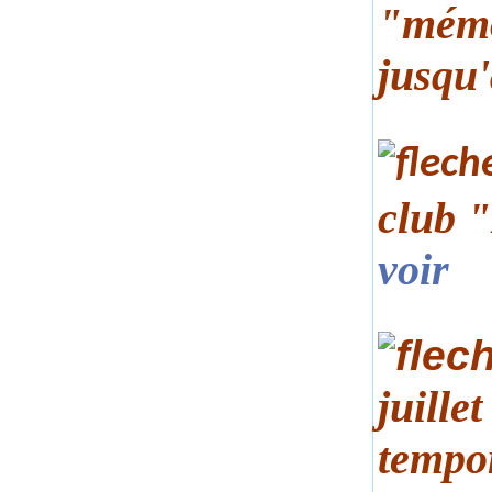
"mémo
jusqu
club 
voir
juille
tempor