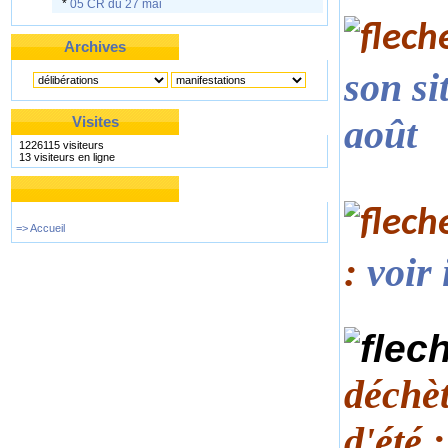
*
05 CR du 27 mai
Archives
son si
août
Visites
1226115 visiteurs
13 visiteurs en ligne
=> Accueil
:
voir 
déchèt
d'été