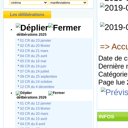
Les délibérations
délibérations 2025
*
01 CR du 23 janvier
=> Accu
*
02 CR du 20 février
*
03 CR du 21 mars
*
04 CR du 25 avril
Date de c
*
05 CR du 16 mai
Dernière 
*
06 CR du 24 juin
*
07 CR du 24 juillet
Catégorie
*
09 CR du 25 septembre
Page lue
*
10 CR du 24 octobre
*
12 CR du 4 décembre
délibérations 2026
*
01 CR du 12 janvier
*
02 CR du 23 février
*
03 CR du 20 mars
INFOS
*
04 CR du 15 avril
*
04 CR du 8 avril