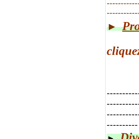
-----------
-----------
Pro
►
cliq
ue
----------
----------
----------
----------
Div
►