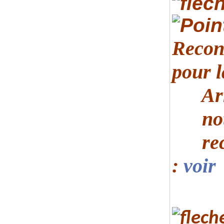
Recon
pour 
Arrêt
notif
recon
:
voir