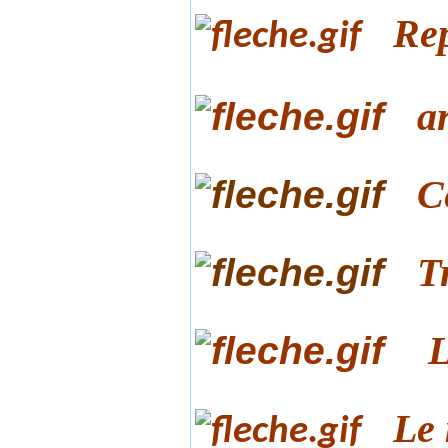
Rep
a
C
T
L
Le 