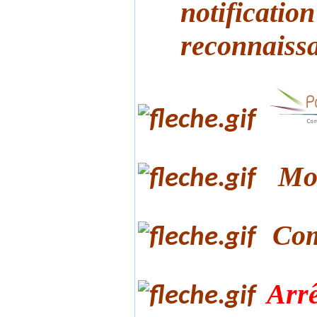
notification 
reconnaissanc
Mod
Com
Arrê