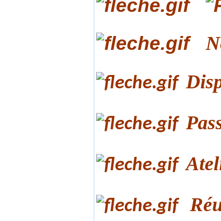
N
Disp
Pass
Atel
Réu