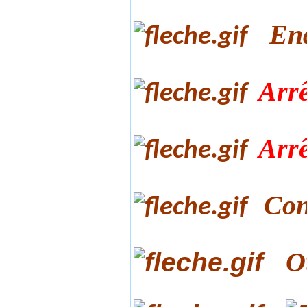
Enq
Arrê
Arrê
Con
O