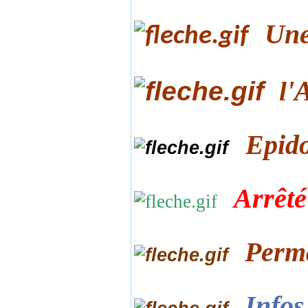
Une
'
l
Epido
Arrêté
Perm
Infos