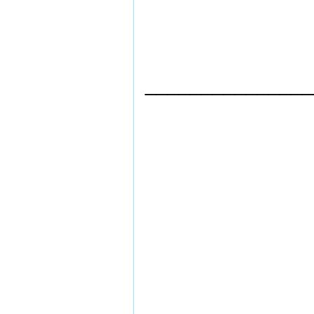
_______________