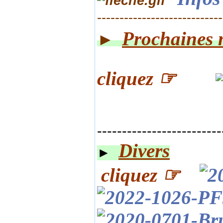
----------------------------
Prochaines 
►
cliq
uez ☞
-------------------------
Divers
►
cliquez ☞