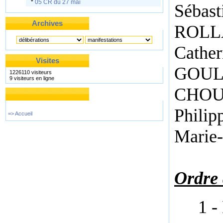
*
05 CR du 27 mai
Sébas
Archives
ROLLA
Cathe
Visites
GOUL
1226110 visiteurs
9 visiteurs en ligne
CHOU
Phil
=> Accueil
Marie
Ordre 
1 -