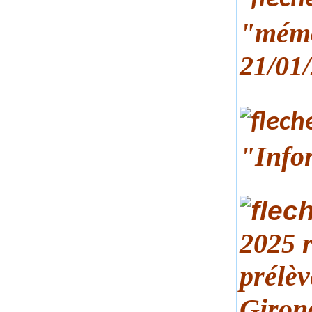
"mémo
21/01
"Info
2025 
prélèv
Giron