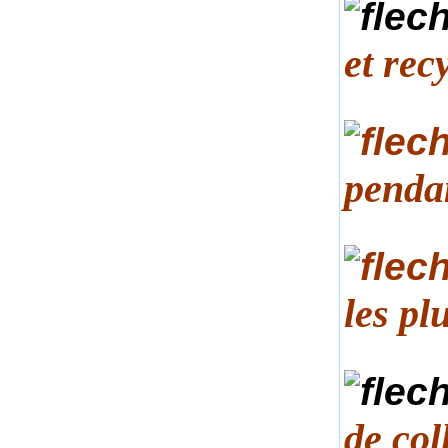
et rec
pendan
les pl
de col