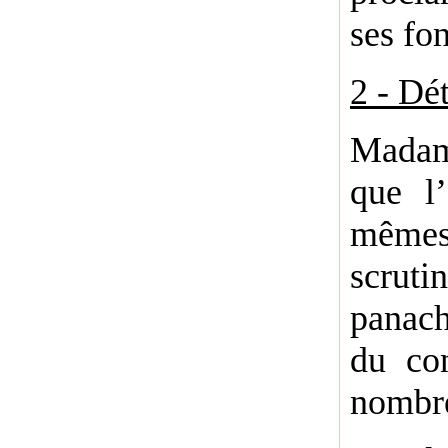
ses fon
2 - Dé
Madame
que l’
mêmes
scruti
panach
du con
nombre