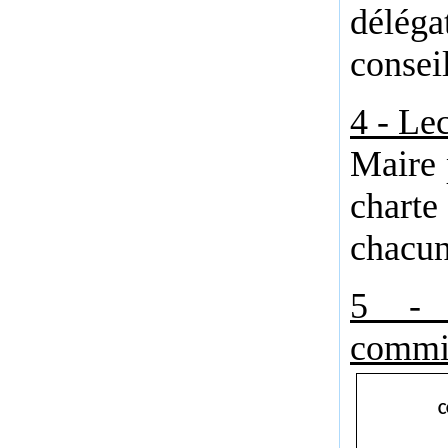
déléga
consei
4 - Lec
Maire 
charte
chacun
5 - 
commis
C