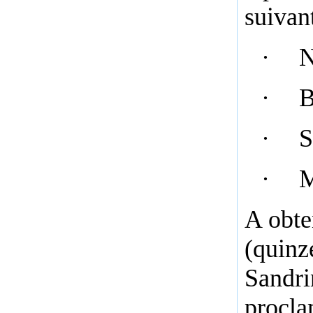
suivant
·
N
·
B
·
S
·
M
A obt
(qui
Sandri
procla