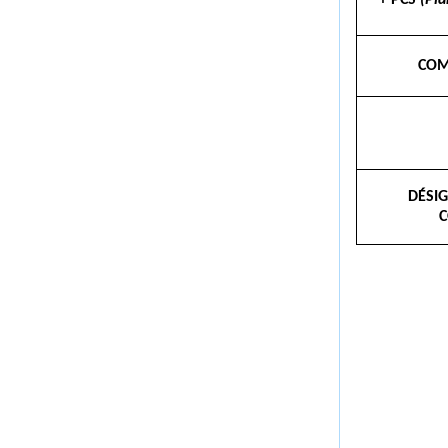
+ PCS
(Pl
COM
DÉSI