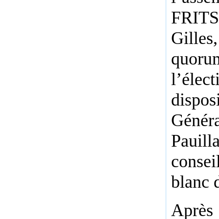
FRIT
Gille
quorum
l’él
dispos
Généra
Pauil
consei
blanc 
Après