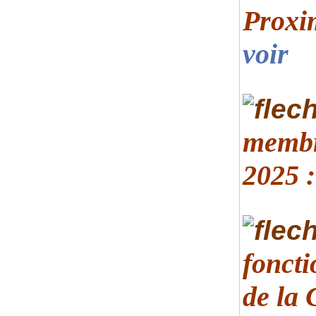
Proxim
voir
membr
2025 
fonct
de la