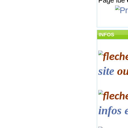
Page lue
INFOS
site
o
infos 