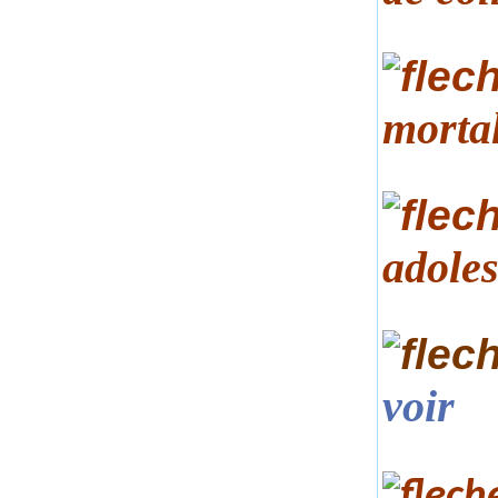
mortal
adoles
voir