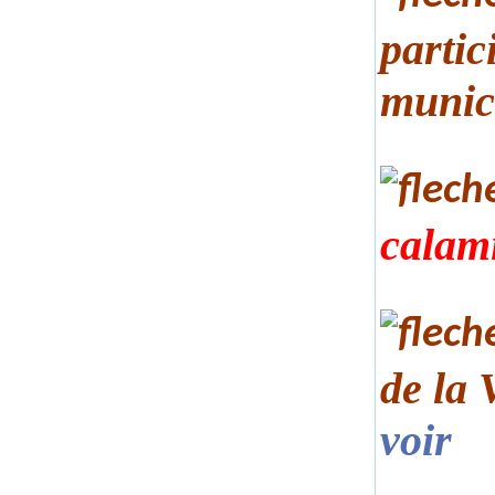
partic
munic
calami
de la 
voir