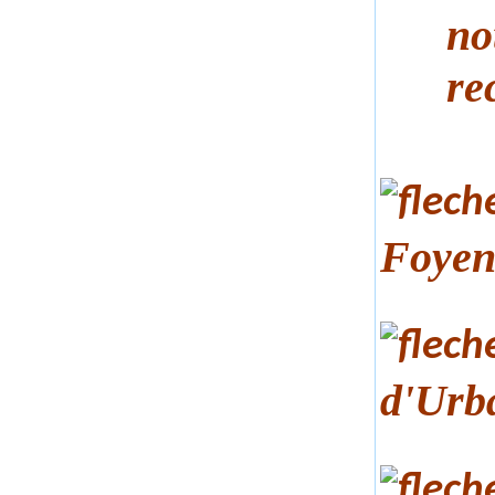
notif
recon
Foyen
d'Urb