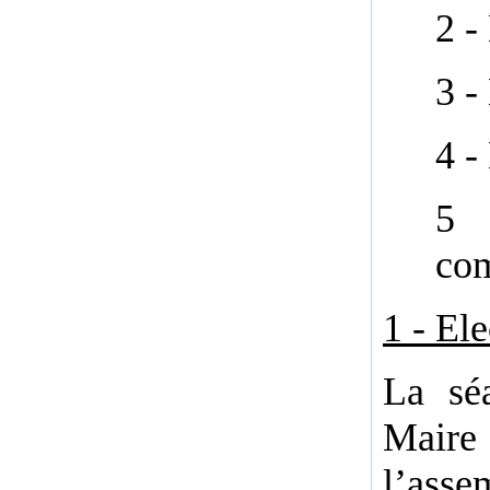
2 -
3 -
4 -
5 
com
1 - El
La sé
Maire
l’ass