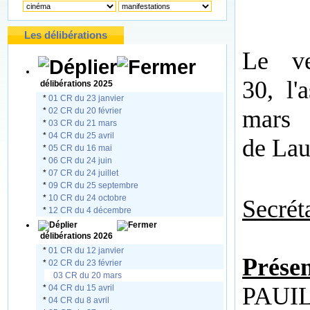
Les délibérations
Le v
30, l'
délibérations 2025
*
01 CR du 23 janvier
mars 
*
02 CR du 20 février
*
03 CR du 21 mars
*
04 CR du 25 avril
de La
*
05 CR du 16 mai
*
06 CR du 24 juin
*
07 CR du 24 juillet
*
09 CR du 25 septembre
*
10 CR du 24 octobre
Secrét
*
12 CR du 4 décembre
délibérations 2026
*
01 CR du 12 janvier
Présen
*
02 CR du 23 février
03 CR du 20 mars
PAUI
*
04 CR du 15 avril
*
04 CR du 8 avril